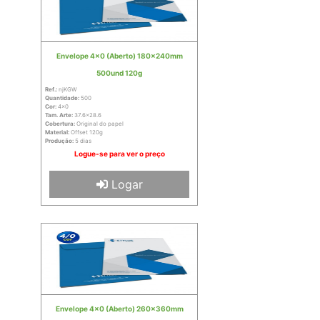
Envelope 4x0 (Aberto) 180x240mm
500und 120g
Ref.:
njKGW
Quantidade:
500
Cor:
4x0
Tam. Arte:
37.6x28.6
Cobertura:
Original do papel
Material:
Offset 120g
Produção:
5 dias
Logue-se para ver o preço
Logar
Envelope 4x0 (Aberto) 260x360mm