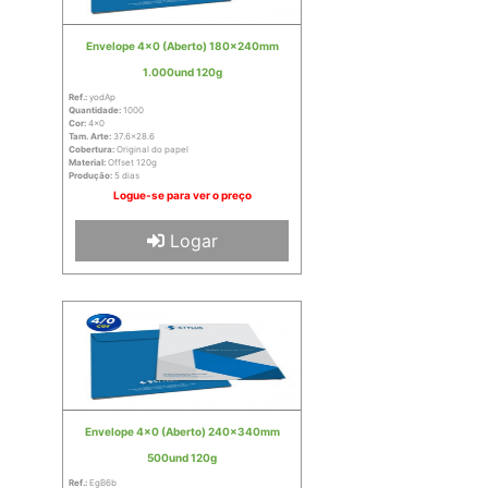
Envelope 4x0 (Aberto) 180x240mm
1.000und 120g
Ref.:
yodAp
Quantidade:
1000
Cor:
4x0
Tam. Arte:
37.6x28.6
Cobertura:
Original do papel
Material:
Offset 120g
Produção:
5 dias
Logue-se para ver o preço
Logar
Envelope 4x0 (Aberto) 240x340mm
500und 120g
Ref.:
EgB6b