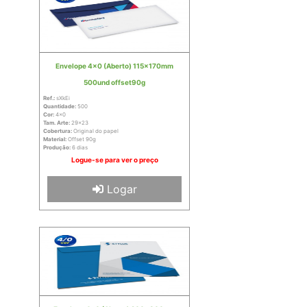
Envelope 4x0 (Aberto) 115x170mm
500und offset90g
Ref.:
sXkEi
Quantidade:
500
Cor:
4x0
Tam. Arte:
29x23
Cobertura:
Original do papel
Material:
Offset 90g
Produção:
6 dias
Logue-se para ver o preço
Logar