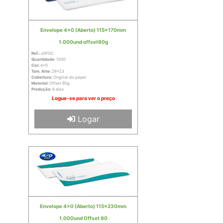
Envelope 4x0 (Aberto) 115x170mm
1.000und offset90g
Ref.:
zSPOC
Quantidade:
1000
Cor:
4x0
Tam. Arte:
29x23
Cobertura:
Original do papel
Material:
Offset 90g
Produção:
6 dias
Logue-se para ver o preço
Logar
Envelope 4x0 (Aberto) 115x230mm
1.000und Offset 90