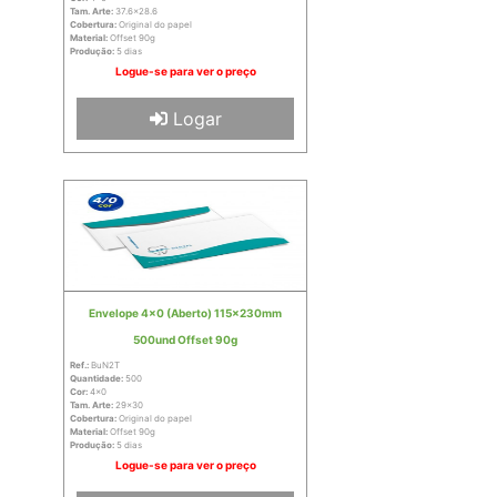
Tam. Arte:
37.6x28.6
Cobertura:
Original do papel
Material:
Offset 90g
Produção:
5 dias
Logue-se para ver o preço
Logar
Envelope 4x0 (Aberto) 115x230mm
500und Offset 90g
Ref.:
BuN2T
Quantidade:
500
Cor:
4x0
Tam. Arte:
29x30
Cobertura:
Original do papel
Material:
Offset 90g
Produção:
5 dias
Logue-se para ver o preço