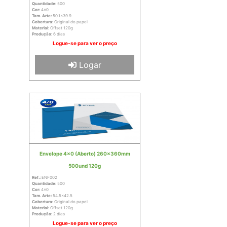
Quantidade:
500
Cor:
4x0
Tam. Arte:
50.1x39.9
Cobertura:
Original do papel
Material:
Offset 120g
Produção:
6 dias
Logue-se para ver o preço
Logar
Envelope 4x0 (Aberto) 260x360mm
500und 120g
Ref.:
ENF002
Quantidade:
500
Cor:
4x0
Tam. Arte:
54.5x42.5
Cobertura:
Original do papel
Material:
Offset 120g
Produção:
2 dias
Logue-se para ver o preço