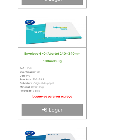
Envelope 4x0 (Aberto) 240x340mm
100und 90g
Ref.:
LZVIn
Quantidade:
100
Cor:
4x0
Tam. Arte:
50.1x39.9
Cobertura:
Original do papel
Material:
Offset 90g
Produção:
3 dias
Logue-se para ver o preço
Logar