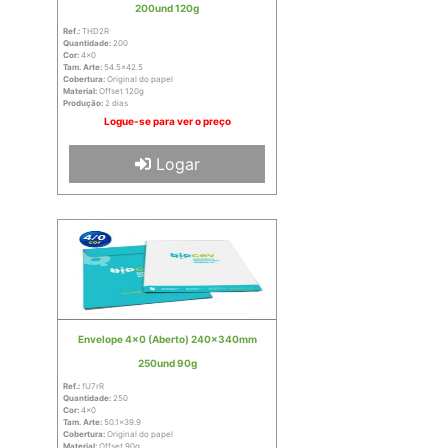
200und 120g
Ref.:
THD2R
Quantidade:
200
Cor:
4x0
Tam. Arte:
54.5x42.5
Cobertura:
Original do papel
Material:
Offset 120g
Produção:
2 dias
Logue-se para ver o preço
Logar
Envelope 4x0 (Aberto) 240x340mm
250und 90g
Ref.:
fU7rR
Quantidade:
250
Cor:
4x0
Tam. Arte:
50.1x39.9
Cobertura:
Original do papel
Material:
Offset 90g