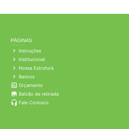
PÁGINAS
chevron_right
Instruções
chevron_right
Institucional
chevron_right
Nossa Estrutura
chevron_right
Bancos
poll
Orçamento
store
Balcão de retirada
headset_mic
Fale Conosco