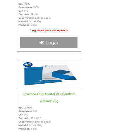
Ref.:
jKBJE
Quantidade:
1000
Cor:
4x0
Tam. Arte:
29x30
Cobertura:
Original do papel
Material:
Offset 90g
Produção:
5 dias
Logue-se para ver o preço
Logar
Envelope 4x0 (Aberto) 240x340mm
250und 120g
Ref.:
JLWQ6
Quantidade:
250
Cor:
4x0
Tam. Arte:
50.1x39.9
Cobertura:
Original do papel
Material:
Offset 120g
Produção:
6 dias