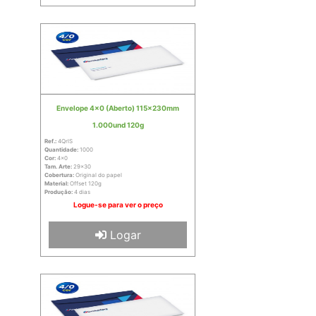
Envelope 4x0 (Aberto) 115x230mm
1.000und 120g
Ref.:
4QrlS
Quantidade:
1000
Cor:
4x0
Tam. Arte:
29x30
Cobertura:
Original do papel
Material:
Offset 120g
Produção:
4 dias
Logue-se para ver o preço
Logar