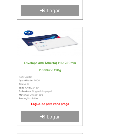
Logar
Envelope 4x0 (Aberto) 115x230mm
2.000und 120g
Ref.:
Grz8O
Quantidade:
2000
Cor:
4x0
Tam. Arte:
29x30
Cobertura:
Original do papel
Material:
Offset 120g
Produção:
4 dias
Logue-se para ver o preço
Logar