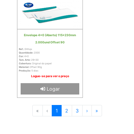
Envelope 4x0 (Aberto) 115x230mm
2.000und Offset 90
Ref.:
0Hhqx
Quantidade:
2000
Cor:
4x0
Tam. Arte:
29x30
Cobertura:
Original do papel
Material:
Offset 90g
Produção:
5 dias
Logue-se para ver o preço
Logar
«
‹
1
2
3
›
»