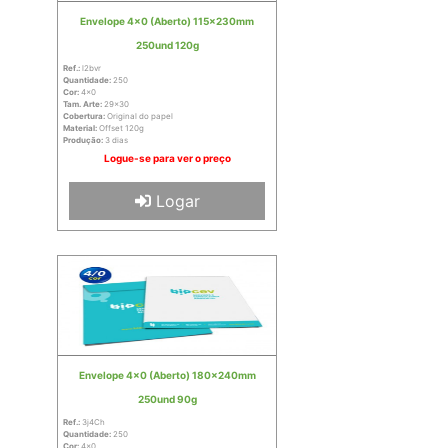
Envelope 4x0 (Aberto) 115x230mm
250und 120g
Ref.:
l2bvr
Quantidade:
250
Cor:
4x0
Tam. Arte:
29x30
Cobertura:
Original do papel
Material:
Offset 120g
Produção:
3 dias
Logue-se para ver o preço
Logar
Envelope 4x0 (Aberto) 180x240mm
250und 90g
Ref.:
3j4Ch
Quantidade:
250
Cor:
4x0