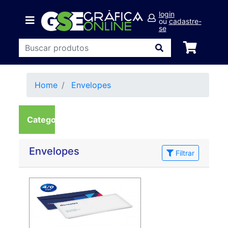
login
ou
cadastre-
se
Home
Envelopes
Categorias
Envelopes
Filtrar