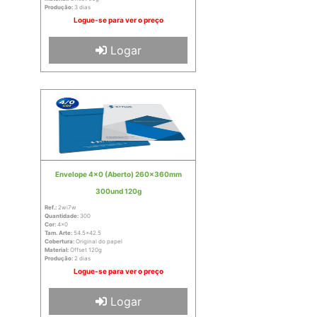
Produção:
3 dias
Logue-se para ver o preço
Logar
Envelope 4x0 (Aberto) 260x360mm
300und 120g
Ref.:
2wi7w
Quantidade:
300
Cor:
4x0
Tam. Arte:
54.5x42.5
Cobertura:
Original do papel
Material:
Offset 120g
Produção:
2 dias
Logue-se para ver o preço
Logar