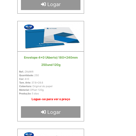
Logar
Envelope 4x0 (Aberto) 180x240mm
250und 120g
Ref.:
ZKdWR
Quantidade:
250
Cor:
4x0
Tam. Arte:
37.6x28.6
Cobertura:
Original do papel
Material:
Offset 120g
Produção:
5 dias
Logue-se para ver o preço
Logar