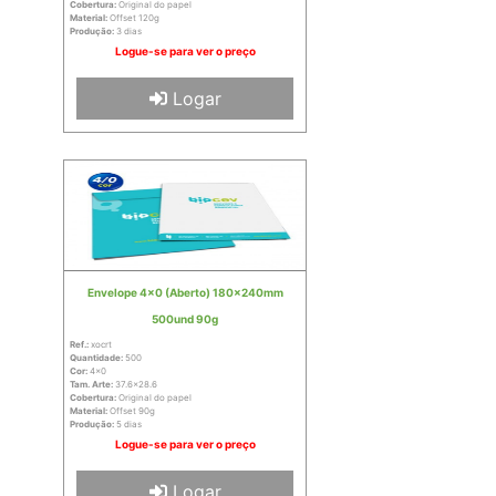
Cobertura:
Original do papel
Material:
Offset 120g
Produção:
3 dias
Logue-se para ver o preço
Logar
Envelope 4x0 (Aberto) 180x240mm
500und 90g
Ref.:
xocrt
Quantidade:
500
Cor:
4x0
Tam. Arte:
37.6x28.6
Cobertura:
Original do papel
Material:
Offset 90g
Produção:
5 dias
Logue-se para ver o preço
Logar