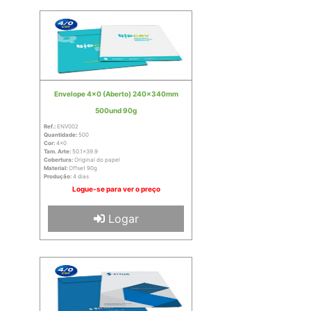
Envelope 4x0 (Aberto) 240x340mm
500und 90g
Ref.:
ENV002
Quantidade:
500
Cor:
4x0
Tam. Arte:
50.1x39.9
Cobertura:
Original do papel
Material:
Offset 90g
Produção:
4 dias
Logue-se para ver o preço
Logar