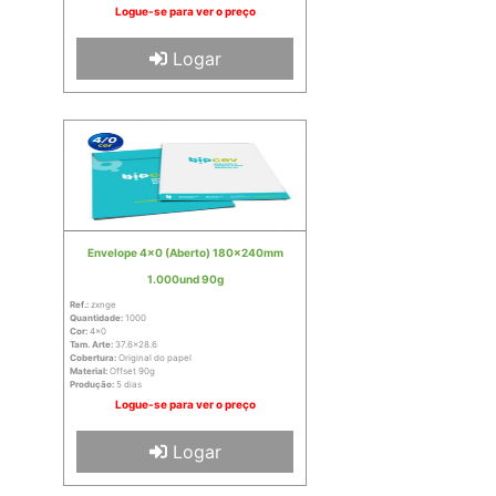
Logue-se para ver o preço
Logar
Envelope 4x0 (Aberto) 180x240mm
1.000und 90g
Ref.:
zxnge
Quantidade:
1000
Cor:
4x0
Tam. Arte:
37.6x28.6
Cobertura:
Original do papel
Material:
Offset 90g
Produção:
5 dias
Logue-se para ver o preço
Logar