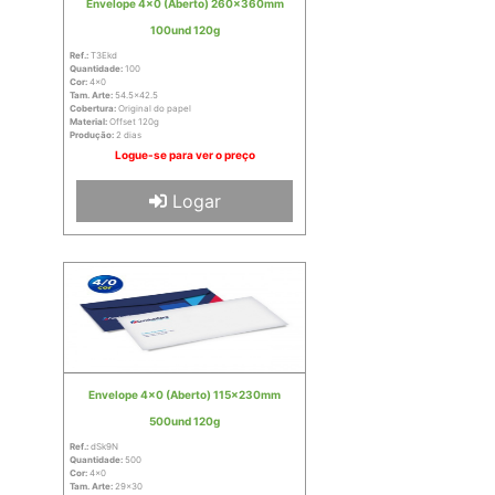
Envelope 4x0 (Aberto) 260x360mm
100und 120g
Ref.:
T3Ekd
Quantidade:
100
Cor:
4x0
Tam. Arte:
54.5x42.5
Cobertura:
Original do papel
Material:
Offset 120g
Produção:
2 dias
Logue-se para ver o preço
Logar
Envelope 4x0 (Aberto) 115x230mm
500und 120g
Ref.:
dSk9N
Quantidade:
500
Cor:
4x0
Tam. Arte:
29x30